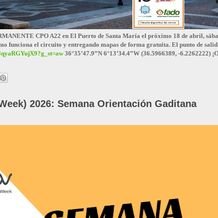
 CPO A22 en El Puerto de Santa María el próximo 18 de abril, sábado gr
 funciona el circuito y entregando mapas de forma gratuita. El punto de salida 
8qyaRGYujX9?g_st=aw
36°35’47.9”N 6°13’34.4”W (36.5966389, -6.2262222) ¡O
Week) 2026: Semana Orientación Gaditana