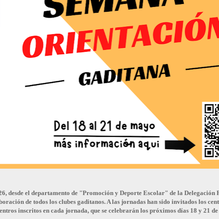
6, desde el departamento de "Promoción y Deporte Escolar" de la Delegación P
boración de todos los clubes gaditanos. A las jornadas han sido invitados los cen
 centros inscritos en cada jornada, que se celebrarán los próximos días 18 y 21 d