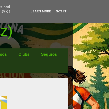
ss and
ity of
LEARN MORE
GOT IT
z)
sos
Clubs
Seguros