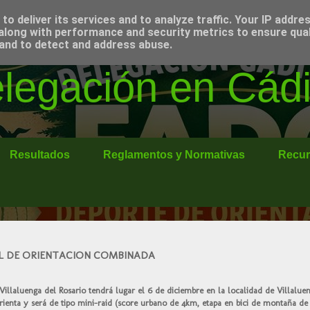
o deliver its services and to analyze traffic. Your IP addre
along with performance and security metrics to ensure qual
 and to detect and address abuse.
egación en Cádi
Resultados
Reglamentos y Normativas
Recur
AL DE ORIENTACION COMBINADA
Villaluenga del Rosario tendrá lugar el 6 de diciembre en la localidad de Villalue
rienta y será de tipo mini-raid (score urbano de 4km, etapa en bici de montaña de 