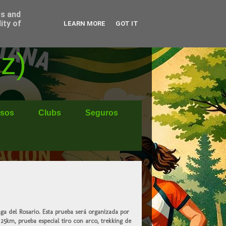
ss and
ity of
LEARN MORE
GOT IT
z)
sos
Clubs
Seguros
nga del Rosario. Esta prueba será organizada por
25km, prueba especial tiro con arco, trekking de