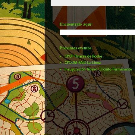
Encuentralo aqui:
Próximos eventos
CPOP Pinares de Roche
CPCOM RAID La Línea
Inauguración Nuevo Circuito Permanente