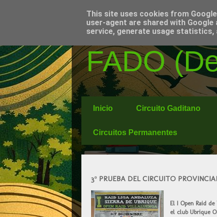
This site uses cookies from Google t
user-agent are shared with Google 
service, generate usage statistics,
FADO (Del
Inicio
Circuito Gaditano
Circuitos Permanentes
3º PRUEBA DEL CIRCUITO PROVINCI
El I Open Raid de 
el club Ubrique O