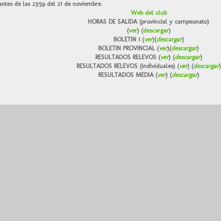
ntes de las 23:59 del 21 de noviembre.
Web del club
HORAS DE SALIDA
(provincial y campeonato)
(
ver
) (
descargar
)
BOLETIN 1
(
ver
)(
descargar
)
BOLETIN PROVINCIAL
(
ver
)(
descargar
)
RESULTADOS RELEVOS
(
ver
) (
descargar
)
RESULTADOS RELEVOS (individuales)
(
ver
) (
descargar
)
RESULTADOS MEDIA
(
ver
) (
descargar
)