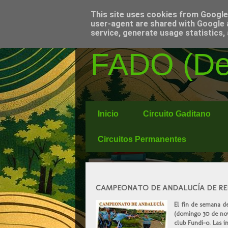
This site uses cookies from Google t
user-agent are shared with Google 
service, generate usage statistics,
FADO (Del
Inicio
Circuito Gaditano
Circuitos Permanentes
CAMPEONATO DE ANDALUCÍA DE RELE
El fin de semana d
(domingo 30 de novi
club Fundi-o. Las 