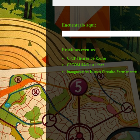
Encuentralo aqui:
Próximos eventos
CPOP Pinares de Roche
CPCOM RAID La Línea
Inauguración Nuevo Circuito Permanente