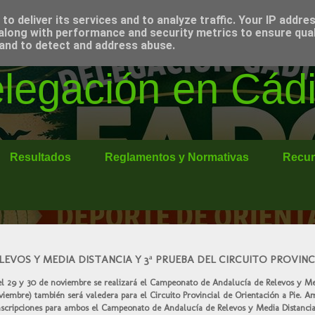
o deliver its services and to analyze traffic. Your IP addre
along with performance and security metrics to ensure qual
 and to detect and address abuse.
egación en Cádi
Resultados
Reglamentos y Normativas
Recur
VOS Y MEDIA DISTANCIA Y 3ª PRUEBA DEL CIRCUITO PROVINCI
el 29 y 30 de noviembre se realizará el Campeonato de Andalucía de Relevos y Med
embre) también será valedera para el Circuito Provincial de Orientación a Pie. A
inscripciones para ambos el Campeonato de Andalucía de Relevos y Media Distancia