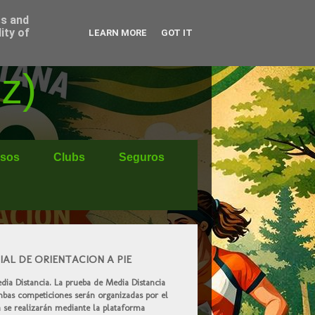
ss and
ity of
LEARN MORE
GOT IT
z)
sos
Clubs
Seguros
AL DE ORIENTACION A PIE
ia Distancia. La prueba de Media Distancia
mbas competiciones serán organizadas por el
 se realizarán mediante la plataforma