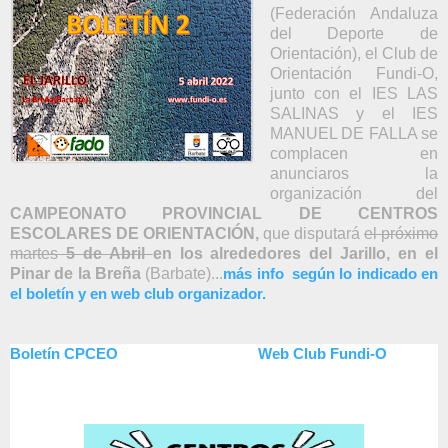
(Federación Andaluza
del Deporte de
Orientación), el Club de
Orientación Fundi-O,
junto con el IES LAS
SALINAS y el IES
MANUEL DE FALLA se
complacen en
anunciaros la
organización del
CAMPEONATO PROVINCIAL DE CENTROS
ESCOLARES DE ORIENTACIÓN,
que disputará
el próximo
martes
5 de Abril
en los alrededores del Jarillo, en el
Pinar de la Breña
(Barbate)...
más info según lo indicado en
el boletín y en web club organizador.
Boletín CPCEO
Web Club Fundi-O