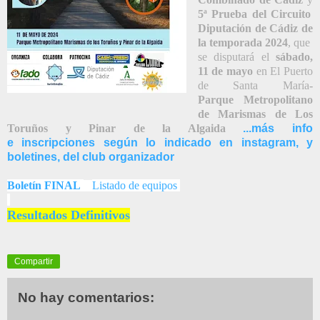
5ª Prueba del Circuito
Diputación de Cádiz de
la temporada 2024
, que
se disputará el
sábado,
11 de mayo
en El Puerto
de Santa María
-
Parque Metropolitano
de Marismas de Los
Toruños y Pinar de la Algaida
...más info
e inscripciones según lo indicado en instagram, y
boletines, del club organizador
Boletín FINAL
Listado de equipos
Resultados Definitivos
Compartir
No hay comentarios: