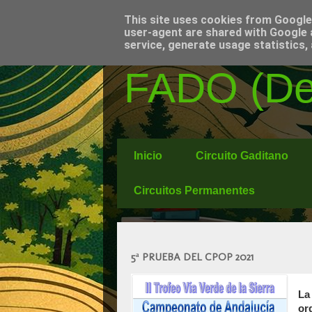
This site uses cookies from Google t
user-agent are shared with Google 
service, generate usage statistics,
FADO (Del
Inicio
Circuito Gaditano
Circuitos Permanentes
5ª PRUEBA DEL CPOP 2021
La
or