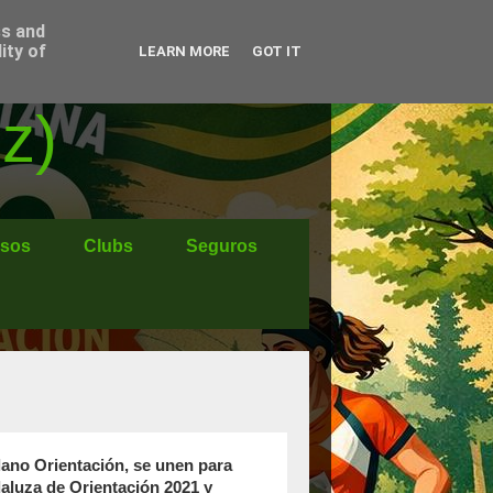
ss and
ity of
LEARN MORE
GOT IT
z)
sos
Clubs
Seguros
lano Orientación, se unen para
ndaluza de Orientación 2021 y