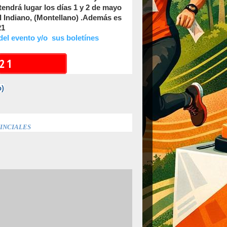
endrá lugar los días 1 y 2 de mayo
l Indiano,
(Montellano) .Además es
21
del evento y/o sus boletínes
/21
o)
INCIALES