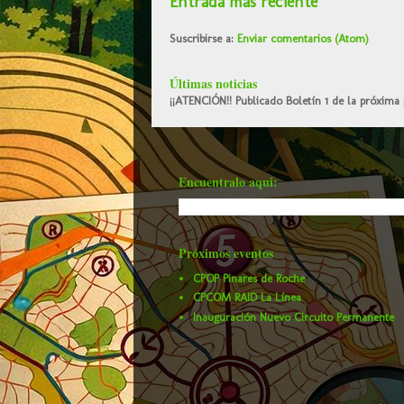
Entrada más reciente
Suscribirse a:
Enviar comentarios (Atom)
Últimas noticias
¡¡ATENCIÓN!! Publicado Boletín 1 de la próxima 
Encuentralo aqui:
Próximos eventos
CPOP Pinares de Roche
CPCOM RAID La Línea
Inauguración Nuevo Circuito Permanente