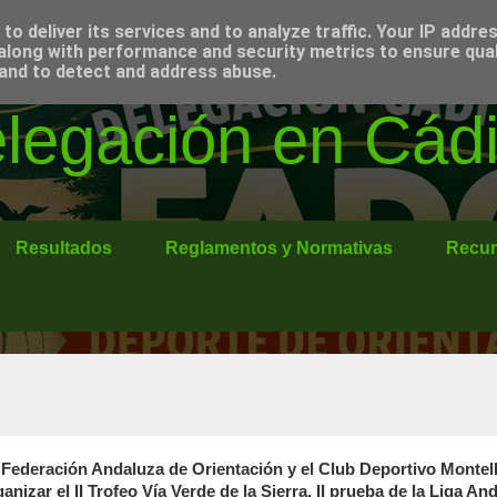
o deliver its services and to analyze traffic. Your IP addre
along with performance and security metrics to ensure qual
 and to detect and address abuse.
egación en Cádi
Resultados
Reglamentos y Normativas
Recur
 Federación Andaluza de Orientación y el Club Deportivo Montel
ganizar el II Trofeo Vía Verde de la Sierra, II prueba de la Liga A